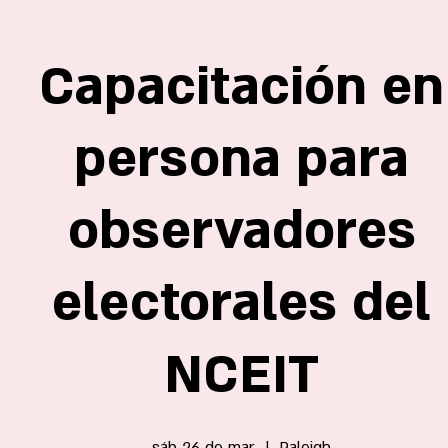
Capacitación en
persona para
observadores
electorales del
NCEIT
sáb 26 de mar
  |  
Raleigh